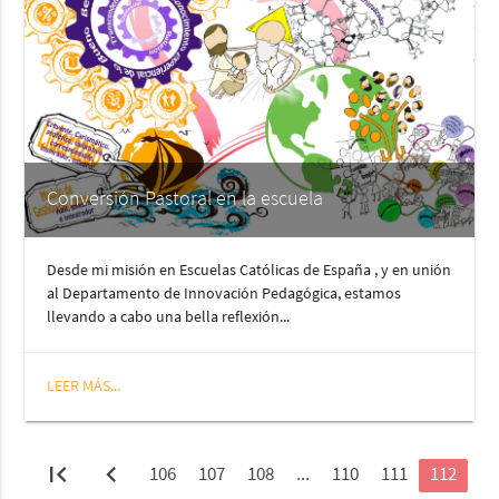
Conversión Pastoral en la escuela
Desde mi misión en Escuelas Católicas de España , y en unión
al Departamento de Innovación Pedagógica, estamos
llevando a cabo una bella reflexión...
LEER MÁS...
first_page
chevron_left
106
107
108
...
110
111
112