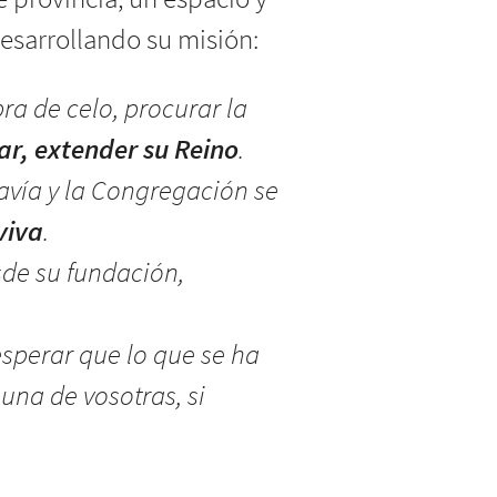
 provincia, un espacio y
sarrollando su misión:
ra de celo, procurar la
ar, extender su Reino
.
davía y la Congregación se
viva
.
sde su fundación,
 esperar que lo que se ha
na de vosotras, si