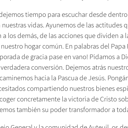
dejemos tiempo para escuchar desde dentro 
n nuestras vidas. Ayunemos de las actitudes q
n a los demás, de las acciones que dividen a 
 nuestro hogar común. En palabras del Papa F
orada de gracia pase en vano! Pidamos a Di
verdadera conversión. Dejemos atrás nuestr
caminemos hacia la Pascua de Jesús. Pongá
sitados compartiendo nuestros bienes espir
acoger concretamente la victoria de Cristo so
aremos también su poder transformador a toda
jo General y la comunidad de Auteuil, os dese