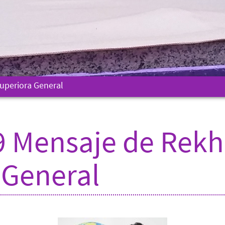
uperiora General
9 Mensaje de Rekh
 General