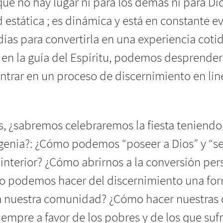
 que no hay lugar ni para los demás ni para Di
ad estática ; es dinámica y está en constante
 días para convertirla en una experiencia coti
za en la guía del Espíritu, podemos desprend
entrar en un proceso de discernimiento en lí
sas, ¿sabremos celebraremos la fiesta tenie
enia?: ¿Cómo podemos “poseer a Dios” y “se
 interior? ¿Cómo abrirnos a la conversión per
 podemos hacer del discernimiento una form
ra nuestra comunidad? ¿Cómo hacer nuestras
iempre a favor de los pobres y de los que suf