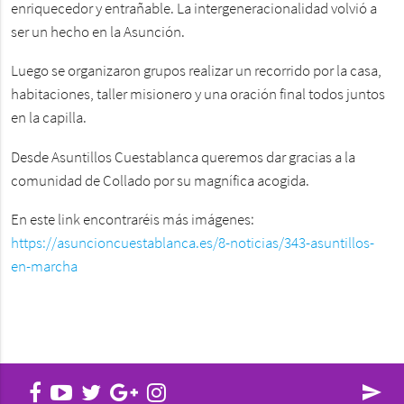
enriquecedor y entrañable. La intergeneracionalidad volvió a
ser un hecho en la Asunción.
Luego se organizaron grupos realizar un recorrido por la casa,
habitaciones, taller misionero y una oración final todos juntos
en la capilla.
Desde Asuntillos Cuestablanca queremos dar gracias a la
comunidad de Collado por su magnífica acogida.
En este link encontraréis más imágenes:
https://asuncioncuestablanca.es/8-noticias/343-asuntillos-
en-marcha
send